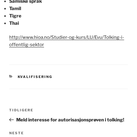
Samiske språk
Tamil
Tigre
Thai
http://www.hioa.no/Studier-og-kurs/LU/Evu/Tolking-i-
offentlig-sektor
KATEGORIER
KVALIFISERING
Innleggsnavigasjon
Forrige
TIDLIGERE
innlegg
Meld interesse for autorisasjonsprøven i tolking!
Neste
NESTE