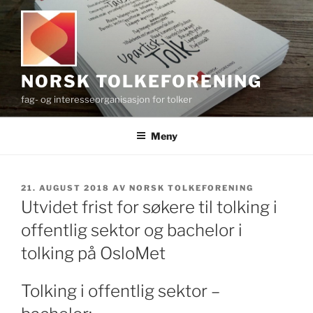
Gå
til
innhold
NORSK TOLKEFORENING
fag- og interesseorganisasjon for tolker
Meny
PUBLISERT
21. AUGUST 2018
AV
NORSK TOLKEFORENING
Utvidet frist for søkere til tolking i
offentlig sektor og bachelor i
tolking på OsloMet
Tolking i offentlig sektor –