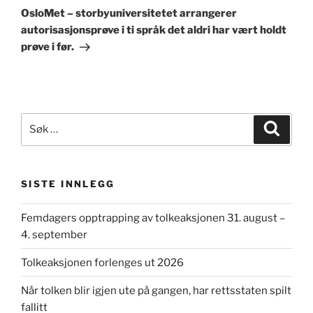
innlegg
OsloMet – storbyuniversitetet arrangerer
autorisasjonsprøve i ti språk det aldri har vært holdt
prøve i før.
Søk
Søk
etter:
SISTE INNLEGG
Femdagers opptrapping av tolkeaksjonen 31. august –
4. september
Tolkeaksjonen forlenges ut 2026
Når tolken blir igjen ute på gangen, har rettsstaten spilt
fallitt