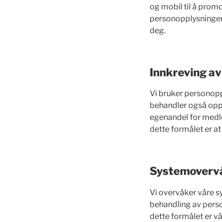
og mobil til å prom
personopplysninger 
deg.
Innkreving av
Vi bruker personopp
behandler også opply
egenandel for medle
dette formålet er a
Systemovervå
Vi overvåker våre s
behandling av perso
dette formålet er vå