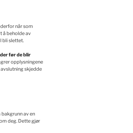
n derfor når som
gt å beholde av
bli slettet.
er før de blir
 lagrer opplysningene
avslutning skjedde
å bakgrunn av en
 om deg. Dette gjør