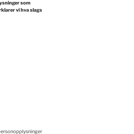
lysninger som
larer vi hva slags
r personopplysninger