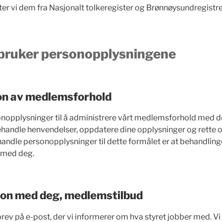
nter vi dem fra Nasjonalt tolkeregister og Brønnøysundregistr
 bruker personopplysningene
on av medlemsforhold
onopplysninger til å administrere vårt medlemsforhold med de
andle henvendelser, oppdatere dine opplysninger og rette opp
handle personopplysninger til dette formålet er at behandling
e med deg.
n med deg, medlemstilbud
brev på e-post, der vi informerer om hva styret jobber med. V