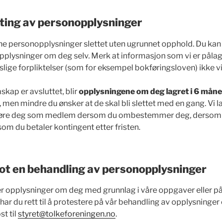
etting av personopplysninger
 dine personopplysninger slettet uten ugrunnet opphold. Du ka
 opplysninger om deg selv. Merk at informasjon som vi er påla
slige forpliktelser (som for eksempel bokføringsloven) ikke vil 
skap er avsluttet, blir
opplysningene om deg lagret i 6 måned
, men mindre du ønsker at de skal bli slettet med en gang. Vi
eføre deg som medlem dersom du ombestemmer deg, dersom 
rsom du betaler kontingent etter fristen.
ot en behandling av personopplysninger
r opplysninger om deg med grunnlag i våre oppgaver eller p
har du rett til å protestere på vår behandling av opplysninger
t til
styret@tolkeforeningen.no
.