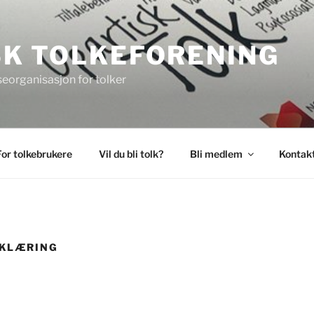
K TOLKEFORENING
seorganisasjon for tolker
For tolkebrukere
Vil du bli tolk?
Bli medlem
Kontakt
KLÆRING