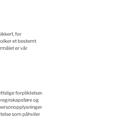
kkert, for
olker et bestemt
rmålet er vår
tslige forpliktelser.
 å regnskapsføre og
e personopplysninger
iktelse som påhviler