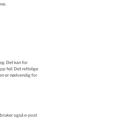
ene.
g. Det kan for
 feil. Det rettslige
en er nødvendig for
i bruker også e-post