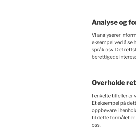
Analyse og fo
Vi analyserer infor
eksempel ved å se 
språk osv. Det retts
berettigede interes
Overholde ret
I enkelte tilfeller e
Et eksempel på dette
oppbevare i henhold
til dette formålet e
oss.