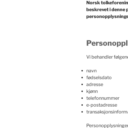
Norsk tolkeforenin
beskrevet i denne 
personopplysninger
Personopply
Vi behandler følge
navn
fødselsdato
adresse
kjønn
telefonnummer
e-postadresse
transaksjonsinform
Personopplysningene 