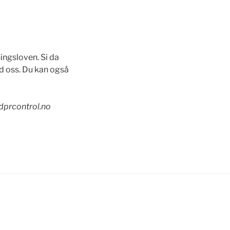
ingsloven. Si da
ed oss. Du kan også
dprcontrol.no