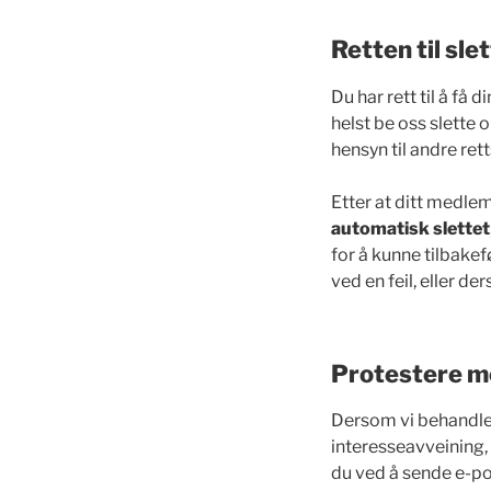
Retten til sl
Du har rett til å få
helst be oss slette
hensyn til andre rett
Etter at ditt medlem
automatisk slettet
for å kunne tilbak
ved en feil, eller de
Protestere m
Dersom vi behandle
interesseavveining, 
du ved å sende e-pos