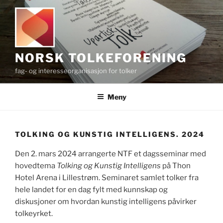
Gå
til
innhold
NORSK TOLKEFORENING
fag- og interesseorganisasjon for tolker
Meny
TOLKING OG KUNSTIG INTELLIGENS. 2024
Den 2. mars 2024 arrangerte NTF et dagsseminar med
hovedtema
Tolking og Kunstig Intelligens
på Thon
Hotel Arena i Lillestrøm. Seminaret samlet tolker fra
hele landet for en dag fylt med kunnskap og
diskusjoner om hvordan kunstig intelligens påvirker
tolkeyrket.