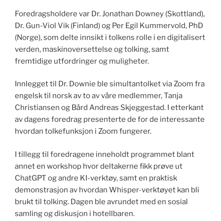
Foredragsholdere var Dr. Jonathan Downey (Skottland),
Dr. Gun-Viol Vik (Finland) og Per Egil Kummervold, PhD
(Norge), som delte innsikt i tolkens rolle i en digitalisert
verden, maskinoversettelse og tolking, samt
fremtidige utfordringer og muligheter.
Innlegget til Dr. Downie ble simultantolket via Zoom fra
engelsk til norsk av to av våre medlemmer, Tanja
Christiansen og Bård Andreas Skjeggestad. I etterkant
av dagens foredrag presenterte de for de interessante
hvordan tolkefunksjon i Zoom fungerer.
I tillegg til foredragene inneholdt programmet blant
annet en workshop hvor deltakerne fikk prøve ut
ChatGPT og andre KI-verktøy, samt en praktisk
demonstrasjon av hvordan Whisper-verktøyet kan bli
brukt til tolking. Dagen ble avrundet med en sosial
samling og diskusjon i hotellbaren.