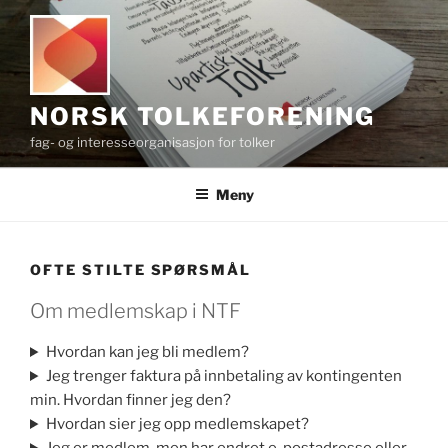
Gå
til
innhold
NORSK TOLKEFORENING
fag- og interesseorganisasjon for tolker
Meny
OFTE STILTE SPØRSMÅL
Om medlemskap i NTF
Hvordan kan jeg bli medlem?
Jeg trenger faktura på innbetaling av kontingenten
min. Hvordan finner jeg den?
Hvordan sier jeg opp medlemskapet?