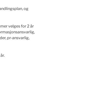
andlingsplan, og
er velges for 2 år
formasjonsansvarlig,
er, pr-ansvarlig,
år.