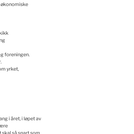
 og økonomiske
kikk
ing
g foreningen.
.
om yrket,
 i året, i løpet av
nære
t skal så snart som