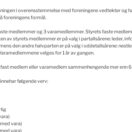
reningen i overensstemmelse med foreningens vedtekter og h
nå foreningens formål.
 faste medlemmer og 3 varamedlemmer. Styrets faste medlemm
en av styrets medlemmer er på valg i partallsårene: leder, in
ens den andre halvparten er på valg i oddetallsårene: nestled
Varamedlemmene velges for 1 år av gangen.
m fast medlem eller varamedlem sammenhengende mer enn 6 
nnehar følgende verv:
lig
vara)
(med vara)
(med vara)