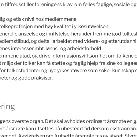
m tilfredsstiller foreningens krav, om felles faglige, sosiale
aglig og etisk nivå hos medlemmene
tolkeprofesjon med høy kvalitet i yrkesutøvelsen
generelle anseelse og innflytelse, herunder fremme god tolkes
edlemstilbud, og delta i arbeidet med videre- og etterutdann
nes interesser mht. lønns- og arbeidsforhold
mmene utad, og drive informasjonsvirksomhet om tolkene o
 miljø der tolker kan få støtte og faglig hjelp fra sine kollegaer
 for tolkestudenter og nye yrkesutøvere som søker kunnskap 
heter og gode praksiser.
ering
gens øverste organ. Det skal avholdes ordinært årsmøte en gang
ært årsmøte kan utsettes på ubestemt tid dersom ekstraordi
er det. Avgjørelsen om å utsette årsmøte tas av styret. Styre