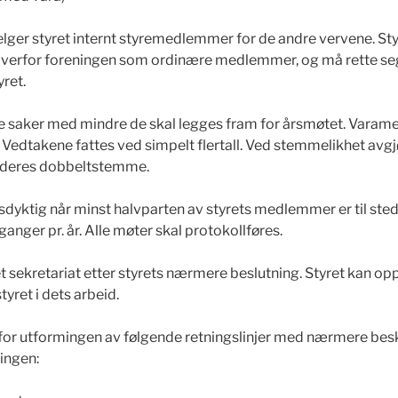
 velger styret internt styremedlemmer for de andre vervene.
overfor foreningen som ordinære medlemmer, og må rette seg
yret.
lle saker med mindre de skal legges fram for årsmøtet. Var
. Vedtakene fattes ved simpelt flertall. Ved stemmelikhet avg
lederes dobbeltstemme.
gsdyktig når minst halvparten av styrets medlemmer er til ste
 ganger pr. år. Alle møter skal protokollføres.
 sekretariat etter styrets nærmere beslutning. Styret kan opp
styret i dets arbeid.
 for utformingen av følgende retningslinjer med nærmere bes
ingen: