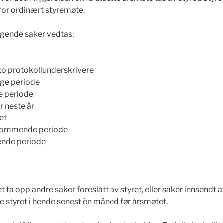
 for ordinært styremøte.
lgende saker vedtas:
 to protokollunderskrivere
ige periode
e periode
r neste år
ret
 kommende periode
ende periode
et ta opp andre saker foreslått av styret, eller saker innsen
re styret i hende senest èn måned før årsmøtet.