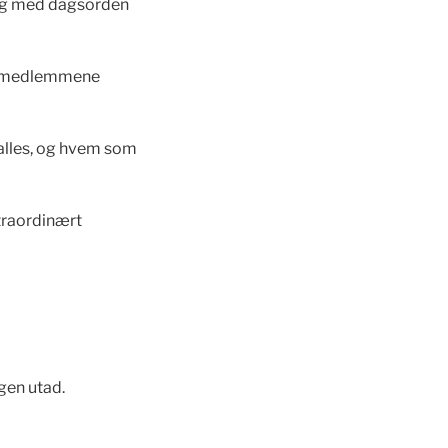
ling med dagsorden
 av medlemmene
kalles, og hvem som
straordinært
gen utad.