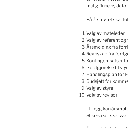
mulig finne ny dato
På årsmøtet skal fø
Valg av møteleder
Valg av referent og
Årsmelding fra forr
Regnskap fra forrig
Kontingentsatser fo
Godtgjørelse til sty
Handlingsplan for
Budsjett for komm
Valg av styre
Valg av revisor
I tillegg kan årsmøt
Slike saker skal væ