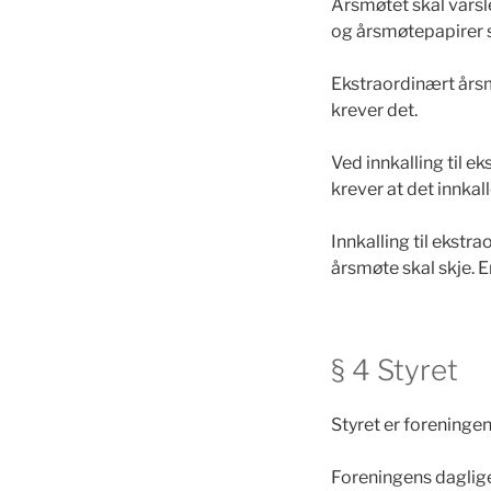
Årsmøtet skal varsl
og årsmøtepapirer s
Ekstraordinært årsm
krever det.
Ved innkalling til 
krever at det innkall
Innkalling til ekstr
årsmøte skal skje. E
§ 4 Styret
Styret er foreninge
Foreningens daglige