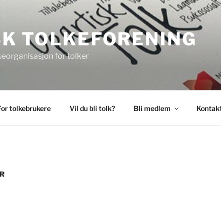
K TOLKEFORENING
seorganisasjon for tolker
For tolkebrukere
Vil du bli tolk?
Bli medlem
Kontakt
ER