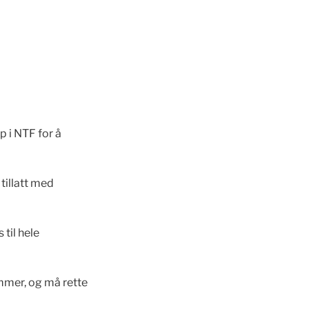
i NTF for å
tillatt med
til hele
mer, og må rette