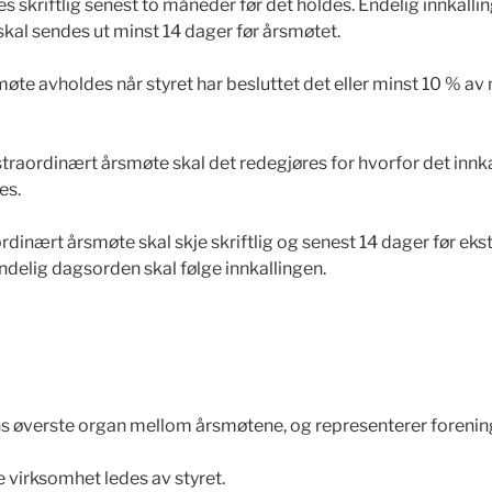
es skriftlig senest to måneder før det holdes. Endelig innkal
kal sendes ut minst 14 dager før årsmøtet.
øte avholdes når styret har besluttet det eller minst 10 %
ekstraordinært årsmøte skal det redegjøres for hvorfor det inn
es.
aordinært årsmøte skal skje skriftlig og senest 14 dager før ek
ndelig dagsorden skal følge innkallingen.
ns øverste organ mellom årsmøtene, og representerer forenin
 virksomhet ledes av styret.