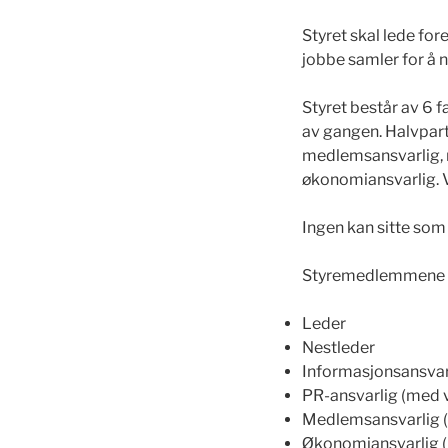
Styret skal lede fo
jobbe samler for å 
Styret består av 6
av gangen. Halvpart
medlemsansvarlig, m
økonomiansvarlig. 
Ingen kan sitte so
Styremedlemmene i
Leder
Nestleder
Informasjonsansvar
PR-ansvarlig (med 
Medlemsansvarlig 
Økonomiansvarlig 