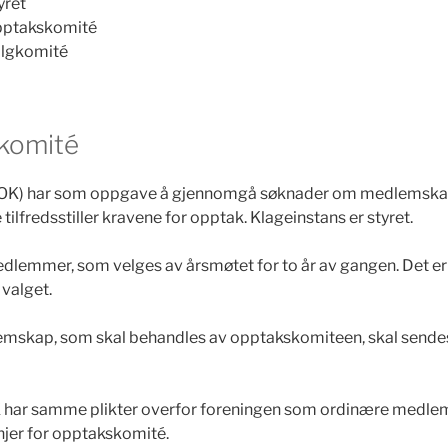
yret
opptakskomité
valgkomité
komité
OK) har som oppgave å gjennomgå søknader om medlemskap 
ilfredsstiller kravene for opptak. Klageinstans er styret.
edlemmer, som velges av årsmøtet for to år av gangen. Det er 
valget.
skap, som skal behandles av opptakskomiteen, skal sendes 
har samme plikter overfor foreningen som ordinære medlem
injer for opptakskomité.