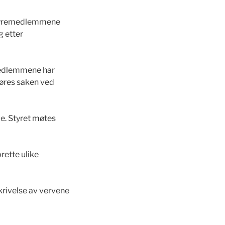
 Styremedlemmene
 etter
amedlemmene har
jøres saken ved
de. Styret møtes
rette ulike
krivelse av vervene