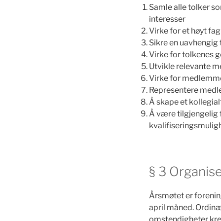
Samle alle tolker so
interesser
Virke for et høyt f
Sikre en uavhengig 
Virke for tolkenes 
Utvikle relevante m
Virke for medlemme
Representere medle
Å skape et kollegialt
Å være tilgjengelig
kvalifiseringsmulig
§ 3 Organis
Årsmøtet er forenin
april måned. Ordin
omstendigheter krev