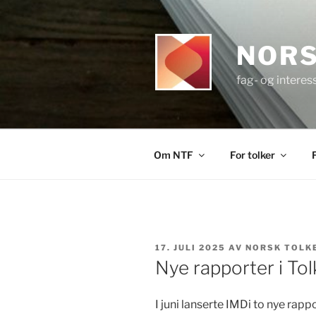
Gå
til
innhold
NORS
fag- og interes
Om NTF
For tolker
PUBLISERT
17. JULI 2025
AV
NORSK TOLK
Nye rapporter i To
I juni lanserte IMDi to nye rapp