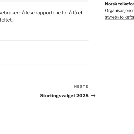
Norsk tolkefo
Organisasjon
kebrukere å lese rapportene for å få et
styret@tolkefo
eltet.
NESTE
Neste
innlegg
Stortingsvalget 2025