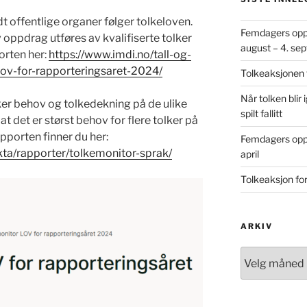
t offentlige organer følger tolkeloven.
Femdagers oppt
 oppdrag utføres av kvalifiserte tolker
august – 4. se
orten her:
https://www.imdi.no/tall-og-
lov-for-rapporteringsaret-2024/
Tolkeaksjonen 
Når tolken blir
r behov og tolkedekning på de ulike
spilt fallitt
at det er størst behov for flere tolker på
apporten finner du her:
Femdagers oppt
akta/rapporter/tolkemonitor-sprak/
april
Tolkeaksjon forl
ARKIV
Arkiv