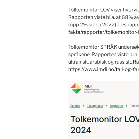
Tolkemonitor LOV viser hvorvid
Rapporten viste bl.a. at 68% av
(opp 2% siden 2022). Les rapp
fakta/rapporter/tolkemonitor-
Tolkemonitor SPRÅK undersøke
språkene. Rapporten viste bl.a. 
ukrainsk, arabisk og russisk. R
https://www.imdi.no/tall-og-f