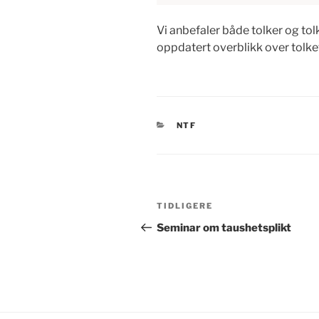
Vi anbefaler både tolker og tol
oppdatert overblikk over tolkef
KATEGORIER
NTF
Innleggsnavigasjon
Forrige
TIDLIGERE
innlegg
Seminar om taushetsplikt