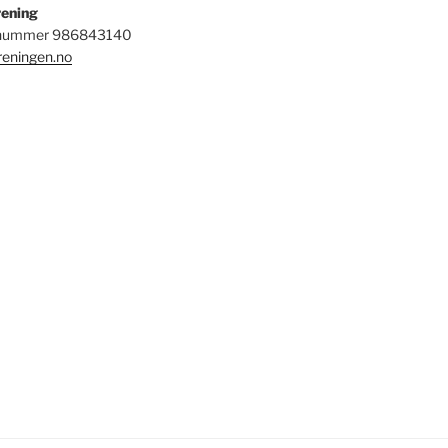
rening
snummer
986843140
reningen.no