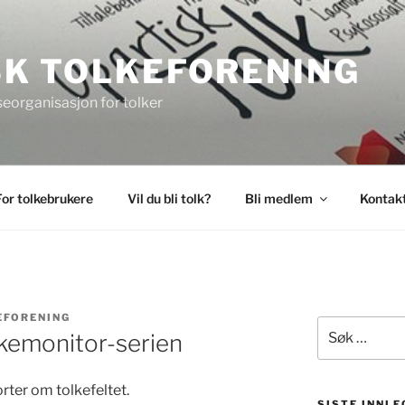
K TOLKEFORENING
seorganisasjon for tolker
For tolkebrukere
Vil du bli tolk?
Bli medlem
Kontakt
EFORENING
Søk
lkemonitor-serien
etter:
orter om tolkefeltet.
SISTE INNLE