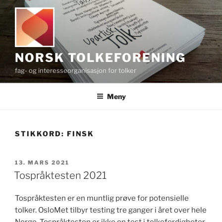
Gå
til
innhold
NORSK TOLKEFORENING
fag- og interesseorganisasjon for tolker
Meny
STIKKORD:
FINSK
PUBLISERT
13. MARS 2021
Tospråktesten 2021
Tospråktesten er en muntlig prøve for potensielle
tolker. OsloMet tilbyr testing tre ganger i året over hele
Norge. Tospråktesten er ikke en test i tolkeferdigheter,