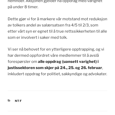
nemnder. Aksjonen gjelder nå oppdrag med varighet
på under 8 timer.
Dette gjør vi for å markere vår motstand mot reduksjon
av tolkers andel av salærsatsen fra 4/5 til 2/3, som
etter vårt syn er egnet til å true rettssikkerheten til alle
som er involvert i saker med tolk.
Vi ser nå behovet for en ytterligere opptrapping, og vi
har dermed oppfordret våre medlemmer til å avslå
forespørsler om
alle oppdrag (uansett varighet) i
justissektoren som skjer på 24., 25. og 26. februar
,
inkludert oppdrag for politiet, sakkyndige og advokater.
KATEGORIER
NTF