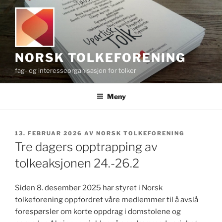
Gå
til
innhold
NORSK TOLKEFORENING
fag- og interesseorganisasjon for tolker
Meny
PUBLISERT
13. FEBRUAR 2026
AV
NORSK TOLKEFORENING
Tre dagers opptrapping av
tolkeaksjonen 24.-26.2
Siden 8. desember 2025 har styret i Norsk
tolkeforening oppfordret våre medlemmer til å avslå
forespørsler om korte oppdrag i domstolene og