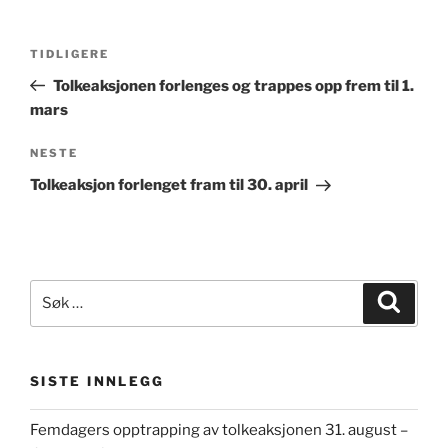
Innleggsnavigasjon
Forrige
TIDLIGERE
innlegg
Tolkeaksjonen forlenges og trappes opp frem til 1.
mars
Neste
NESTE
innlegg
Tolkeaksjon forlenget fram til 30. april
Søk
Søk
etter:
SISTE INNLEGG
Femdagers opptrapping av tolkeaksjonen 31. august –